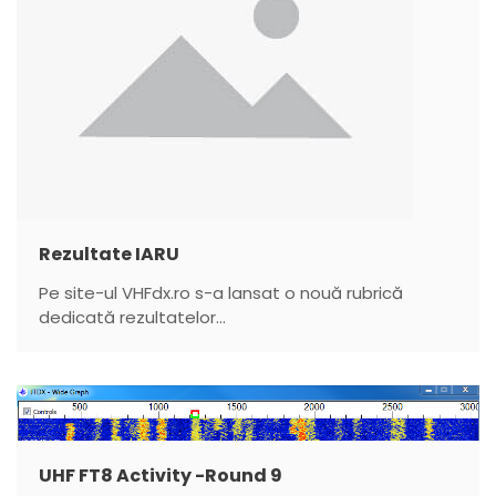
n
Rezultate IARU
Pe site-ul VHFdx.ro s-a lansat o nouă rubrică
dedicată rezultatelor...
UHF FT8 Activity -Round 9