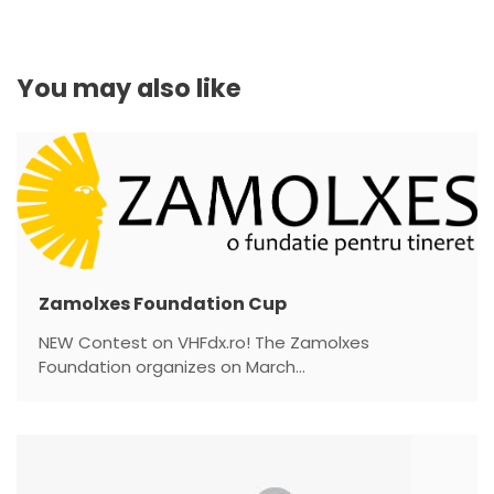
t
n
You may also like
a
v
i
g
Zamolxes Foundation Cup
a
NEW Contest on VHFdx.ro! The Zamolxes
t
Foundation organizes on March...
i
o