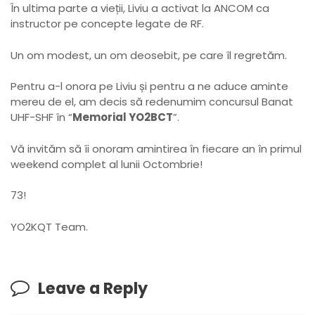
În ultima parte a vieții, Liviu a activat la ANCOM ca
instructor pe concepte legate de RF.
Un om modest, un om deosebit, pe care îl regretăm.
Pentru a-l onora pe Liviu și pentru a ne aduce aminte
mereu de el, am decis să redenumim concursul Banat
UHF-SHF în “
Memorial YO2BCT
”.
Vă invităm să îi onoram amintirea în fiecare an în primul
weekend complet al lunii Octombrie!
73!
YO2KQT Team.
Leave a Reply