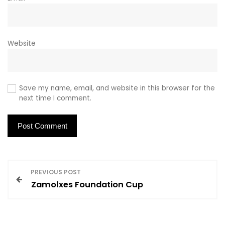
Website
Save my name, email, and website in this browser for the
next time I comment.
P
PREVIOUS POST
Zamolxes Foundation Cup
o
s