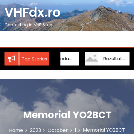
S
VHFdx.ro
k
i
p
Contesting in VHF & up
t
o
c
o
n
Zamolxes Foundation Cup
Rezultate IARU
Top Stories
t
e
n
t
Memorial YO2BCT
Memorial YO2BCT
Home
2023
October
1