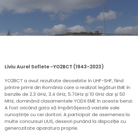
Liviu Aurel Soflete -YO2BCT (1943-2023)
YO2BCT a avut rezultate deosebite în UHF-SHF, fiind
printre primii din România care a realizat legături EME în
benzile de 2.3 GHz, 3.4 GHz, 5.7GHz și 10 GHz dar și 50
MHz, dominând clasamentele YODX EME în aceste benzi.
A fost oricând gata să împărtășescă vastele sale
cunoștințe cu cei doritori. A participat de asemenea la
multe concursuri UUS, deseori punând la dispoziție cu
generozitate aparatura proprie.