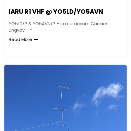
IARU R1 VHF @ YO5LD/YO5AVN
YO5LD/P & YO5AVN/P – In memoriam Carmen
Lingvay – †
Read More