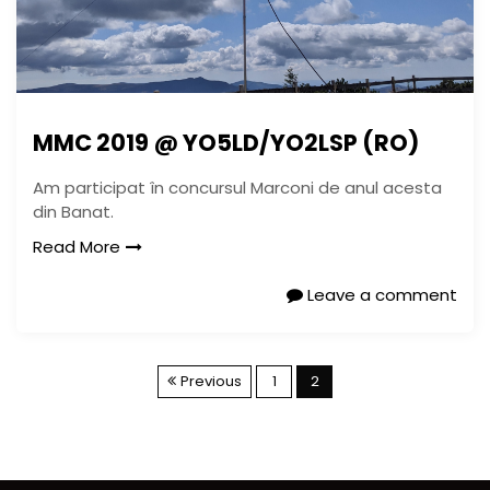
MMC 2019 @ YO5LD/YO2LSP (RO)
Am participat în concursul Marconi de anul acesta
din Banat.
Read More
Leave a comment
P
Previous
1
2
a
g